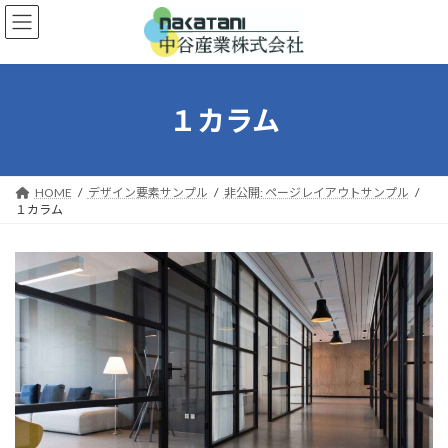
コ
ナ
ン
ビ
テ
ゲ
ン
ー
ツ
シ
へ
ョ
１カラム
ス
ン
キ
に
ッ
移
プ
動
HOME
デザイン要素サンプル
非公開: ページレイアウトサンプル
１カラム